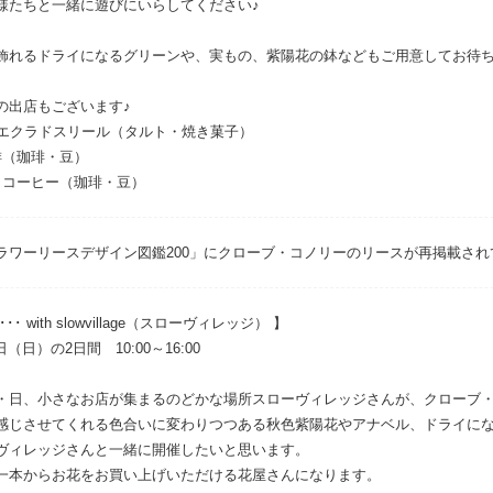
様たちと一緒に遊びにいらしてください♪
飾れるドライになるグリーンや、実もの、紫陽花の鉢などもご用意してお待
の出店もございます♪
：エクラドスリール（タルト・焼き菓子）
琲（珈琲・豆）
トコーヒー（珈琲・豆）
ラワーリースデザイン図鑑200」にクローブ・コノリーのリースが再掲載され
 with slowvillage（スローヴィレッジ） 】
（日）の2日間 10:00～16:00
・日、小さなお店が集まるのどかな場所スローヴィレッジさんが、クローブ
感じさせてくれる色合いに変わりつつある秋色紫陽花やアナベル、ドライに
ヴィレッジさんと一緒に開催したいと思います。
一本からお花をお買い上げいただける花屋さんになります。